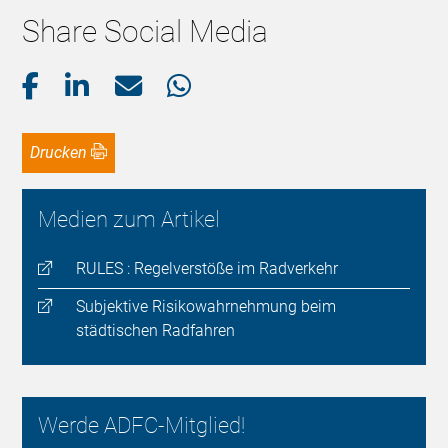
Share Social Media
Drucken
Medien zum Artikel
RULES : Regelverstöße im Radverkehr
Subjektive Risikowahrnehmung beim
städtischen Radfahren
Werde ADFC-Mitglied!