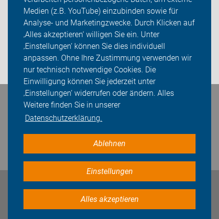
Ansprechpartner/Tourenleiter
Medien (z.B. YouTube) einzubinden sowie für
Analyse- und Marketingzwecke. Durch Klicken auf
Der ADFC Bocholt-Rhede/Publikationen/geführte Touren
‚Alles akzeptieren‘ willigen Sie ein. Unter
Sei dabei
‚Einstellungen‘ können Sie dies individuell
anpassen. Ohne Ihre Zustimmung verwenden wir
Login
nur technisch notwendige Cookies. Die
Einwilligung können Sie jederzeit unter
‚Einstellungen‘ widerrufen oder ändern. Alles
Weitere finden Sie in unserer
Bleiben Sie in Kontakt
Datenschutzerklärung.
Ablehnen
Einstellungen
Impressum
Datenschutz
Cookie-Einstellungen
Alles akzeptieren